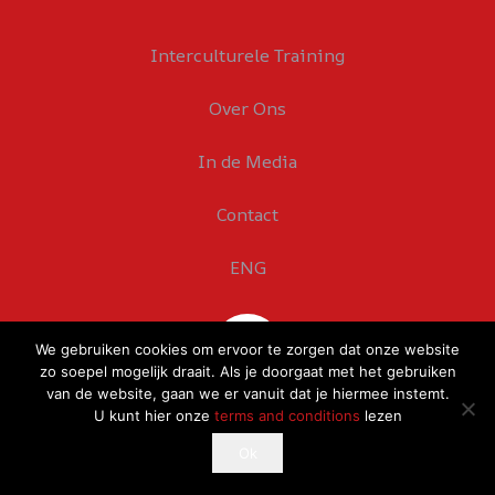
Interculturele Training
Over Ons
In de Media
Contact
ENG
We gebruiken cookies om ervoor te zorgen dat onze website
zo soepel mogelijk draait. Als je doorgaat met het gebruiken
van de website, gaan we er vanuit dat je hiermee instemt.
U kunt hier onze
terms and conditions
lezen
This website uses cookies to improve your experience.
Ok
Ok
If you continue to use this site, you agree with it.