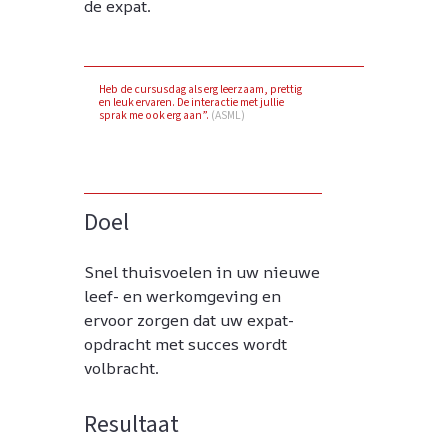
de expat.
Heb de cursusdag als erg leerzaam, prettig
en leuk ervaren. De interactie met jullie
sprak me ook erg aan”.
(ASML)
Doel
Snel thuisvoelen in uw nieuwe
leef- en werkomgeving en
ervoor zorgen dat uw expat-
opdracht met succes wordt
volbracht.
Resultaat