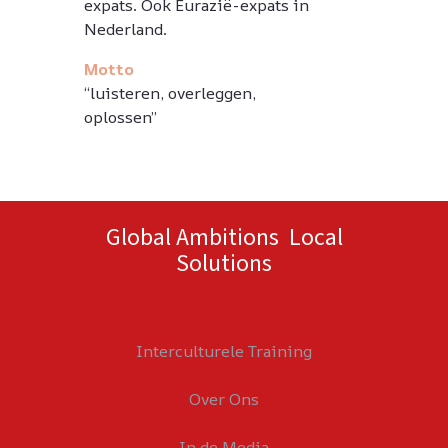
expats. Ook Eurazië-expats in
Nederland.
Motto
“luisteren, overleggen,
oplossen”
Global Ambitions Local
Solutions
Interculturele Training
Over Ons
In de Media