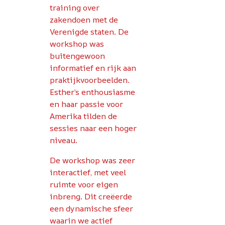
ie
training over
sessies. De
zakendoen met de
cultuurverschi
Verenigde staten. De
soms groot, da
workshop was
verkregen inz
buitengewoon
duidelijk toe t
informatief en rijk aan
passen, echter
praktijkvoorbeelden.
veel zit ook in
Esther’s enthousiasme
kleine dingen,
en haar passie voor
finesses en he
Amerika tilden de
ook ontzetten
sessies naar een hoger
leerzaam deze
niveau.
verschillen
inzichtelijk te
De workshop was zeer
maken. Ik
krij
interactief, met veel
complimenten
ruimte voor eigen
mijn inzichte
inbreng. Dit creëerde
deze Aziatisc
een dynamische sfeer
relaties, echt 
waarin we actief
leerzaam’