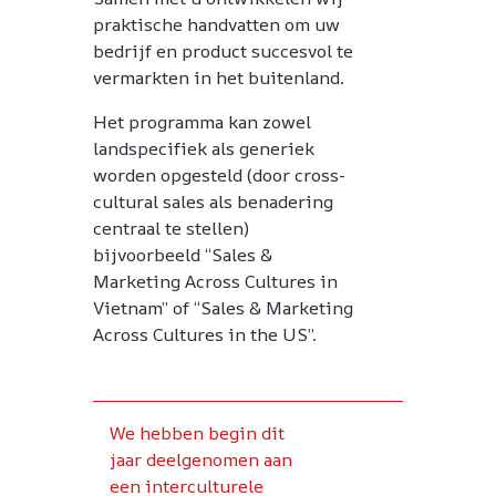
praktische handvatten om uw
bedrijf en product succesvol te
vermarkten in het buitenland.
Het programma kan zowel
landspecifiek als generiek
worden opgesteld (door cross-
cultural sales als benadering
centraal te stellen)
bijvoorbeeld “Sales &
Marketing Across Cultures in
Vietnam” of “Sales & Marketing
Across Cultures in the US”.
met
We hebben begin dit
We hebben ve
jaar deelgenomen aan
geleerd van de
een interculturele
Inc workshops