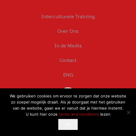
Interculturele Training
Over Ons
In de Media
Contact
ENG
We gebruiken cookies om ervoor te zorgen dat onze website
zo soepel mogelijk draait. Als je doorgaat met het gebruiken
van de website, gaan we er vanuit dat je hiermee instemt.
U kunt hier onze
terms and conditions
lezen
This website uses cookies to improve your experience.
Ok
Ok
If you continue to use this site, you agree with it.