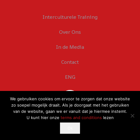
Interculturele Training
Over Ons
In de Media
Contact
ENG
We gebruiken cookies om ervoor te zorgen dat onze website
zo soepel mogelijk draait. Als je doorgaat met het gebruiken
van de website, gaan we er vanuit dat je hiermee instemt.
U kunt hier onze
terms and conditions
lezen
This website uses cookies to improve your experience.
Ok
Ok
If you continue to use this site, you agree with it.