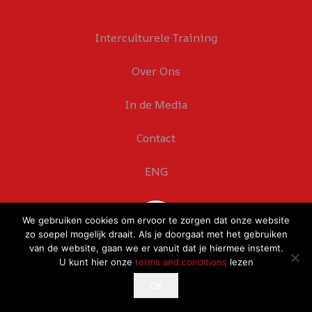
Interculturele Training
Over Ons
In de Media
Contact
ENG
We gebruiken cookies om ervoor te zorgen dat onze website
zo soepel mogelijk draait. Als je doorgaat met het gebruiken
van de website, gaan we er vanuit dat je hiermee instemt.
U kunt hier onze
terms and conditions
lezen
This website uses cookies to improve your experience.
Ok
Ok
If you continue to use this site, you agree with it.