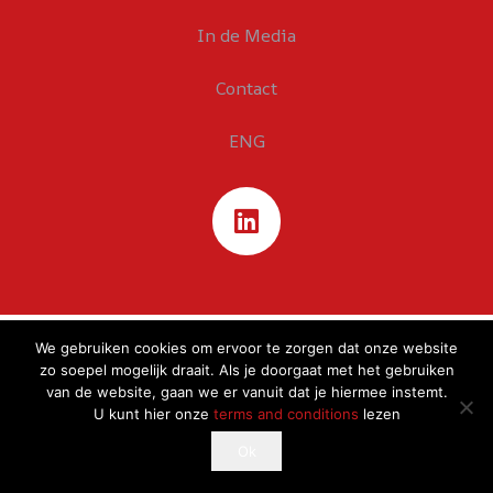
In de Media
Contact
ENG
We gebruiken cookies om ervoor te zorgen dat onze website
zo soepel mogelijk draait. Als je doorgaat met het gebruiken
van de website, gaan we er vanuit dat je hiermee instemt.
U kunt hier onze
terms and conditions
lezen
This website uses cookies to improve your experience.
Ok
Ok
If you continue to use this site, you agree with it.