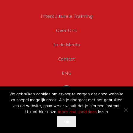
Interculturele Training
Over Ons
In de Media
Contact
ENG
We gebruiken cookies om ervoor te zorgen dat onze website
zo soepel mogelijk draait. Als je doorgaat met het gebruiken
van de website, gaan we er vanuit dat je hiermee instemt.
U kunt hier onze
terms and conditions
lezen
This website uses cookies to improve your experience.
Ok
Ok
If you continue to use this site, you agree with it.