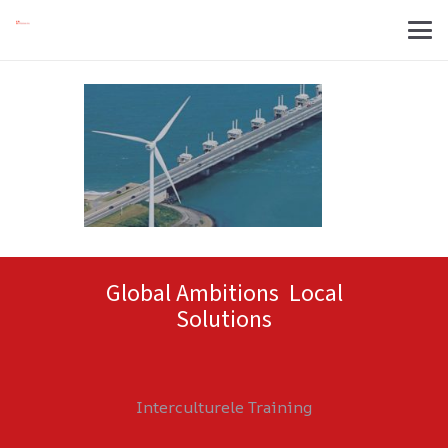
Global Ambitions Local
Solutions
Interculturele Training