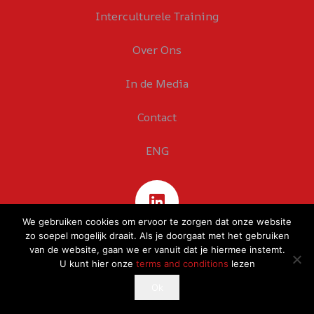
Interculturele Training
Over Ons
In de Media
Contact
ENG
We gebruiken cookies om ervoor te zorgen dat onze website
zo soepel mogelijk draait. Als je doorgaat met het gebruiken
van de website, gaan we er vanuit dat je hiermee instemt.
U kunt hier onze
terms and conditions
lezen
This website uses cookies to improve your experience.
Ok
Ok
If you continue to use this site, you agree with it.