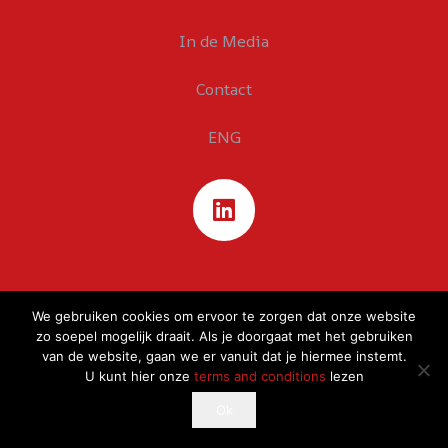
In de Media
Contact
ENG
We gebruiken cookies om ervoor te zorgen dat onze website
zo soepel mogelijk draait. Als je doorgaat met het gebruiken
van de website, gaan we er vanuit dat je hiermee instemt.
U kunt hier onze
terms and conditions
lezen
This website uses cookies to improve your experience.
Ok
Ok
If you continue to use this site, you agree with it.