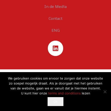
In de Media
Contact
ENG
We gebruiken cookies om ervoor te zorgen dat onze website
zo soepel mogelijk draait. Als je doorgaat met het gebruiken
van de website, gaan we er vanuit dat je hiermee instemt.
U kunt hier onze
terms and conditions
lezen
This website uses cookies to improve your experience.
Ok
Ok
If you continue to use this site, you agree with it.