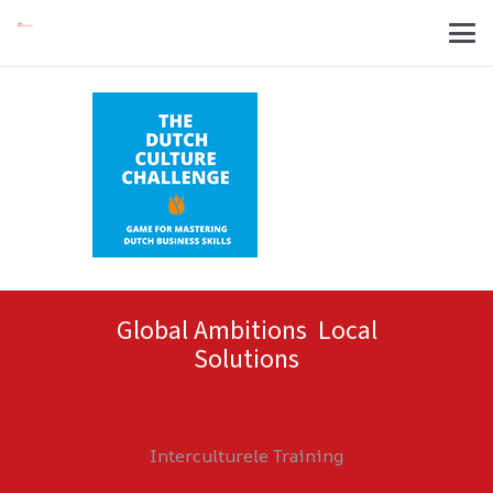
Global Ambitions Local
Solutions
Interculturele Training