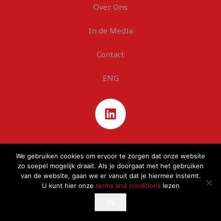
Over Ons
In de Media
Contact
ENG
We gebruiken cookies om ervoor te zorgen dat onze website
zo soepel mogelijk draait. Als je doorgaat met het gebruiken
van de website, gaan we er vanuit dat je hiermee instemt.
U kunt hier onze
terms and conditions
lezen
This website uses cookies to improve your experience.
Ok
Ok
If you continue to use this site, you agree with it.