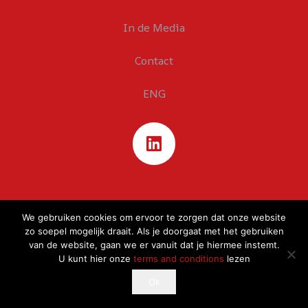
In de Media
Contact
ENG
We gebruiken cookies om ervoor te zorgen dat onze website
zo soepel mogelijk draait. Als je doorgaat met het gebruiken
van de website, gaan we er vanuit dat je hiermee instemt.
U kunt hier onze
terms and conditions
lezen
This website uses cookies to improve your experience.
Ok
Ok
If you continue to use this site, you agree with it.