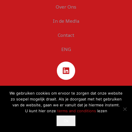
Over Ons
In de Media
Contact
ENG
We gebruiken cookies om ervoor te zorgen dat onze website
zo soepel mogelijk draait. Als je doorgaat met het gebruiken
van de website, gaan we er vanuit dat je hiermee instemt.
U kunt hier onze
terms and conditions
lezen
This website uses cookies to improve your experience.
Ok
Ok
If you continue to use this site, you agree with it.