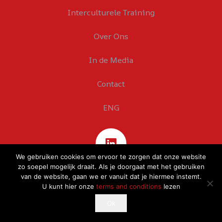
Interculturele Training
Over Ons
In de Media
Contact
ENG
We gebruiken cookies om ervoor te zorgen dat onze website
zo soepel mogelijk draait. Als je doorgaat met het gebruiken
van de website, gaan we er vanuit dat je hiermee instemt.
U kunt hier onze
terms and conditions
lezen
This website uses cookies to improve your experience.
Ok
Ok
If you continue to use this site, you agree with it.