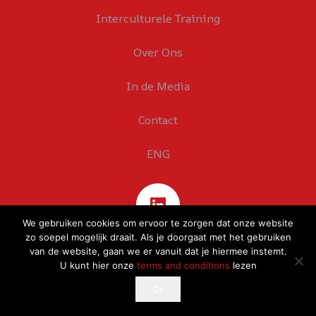
Interculturele Training
Over Ons
In de Media
Contact
ENG
We gebruiken cookies om ervoor te zorgen dat onze website
zo soepel mogelijk draait. Als je doorgaat met het gebruiken
van de website, gaan we er vanuit dat je hiermee instemt.
U kunt hier onze
terms and conditions
lezen
This website uses cookies to improve your experience.
Ok
Ok
If you continue to use this site, you agree with it.