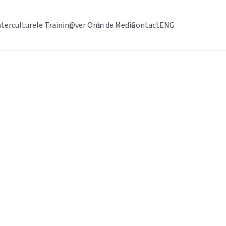
nterculturele Training
Over Ons
In de Media
Contact
ENG