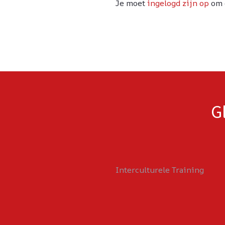
Je moet
ingelogd zijn op
om e
G
Interculturele Training