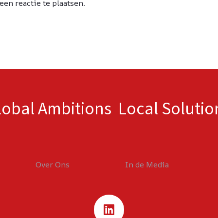
en reactie te plaatsen.
lobal Ambitions Local Solutio
Over Ons
In de Media