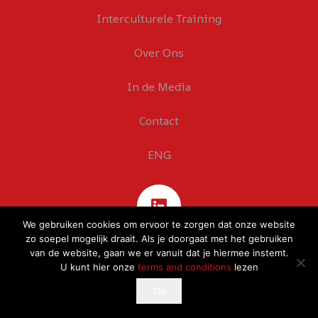
Interculturele Training
Over Ons
In de Media
Contact
ENG
We gebruiken cookies om ervoor te zorgen dat onze website
zo soepel mogelijk draait. Als je doorgaat met het gebruiken
van de website, gaan we er vanuit dat je hiermee instemt.
U kunt hier onze
terms and conditions
lezen
This website uses cookies to improve your experience.
Ok
Ok
If you continue to use this site, you agree with it.