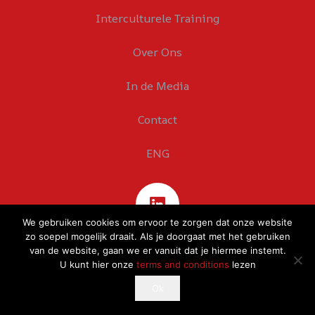
Interculturele Training
Over Ons
In de Media
Contact
ENG
We gebruiken cookies om ervoor te zorgen dat onze website
zo soepel mogelijk draait. Als je doorgaat met het gebruiken
van de website, gaan we er vanuit dat je hiermee instemt.
U kunt hier onze
terms and conditions
lezen
This website uses cookies to improve your experience.
Ok
Ok
If you continue to use this site, you agree with it.