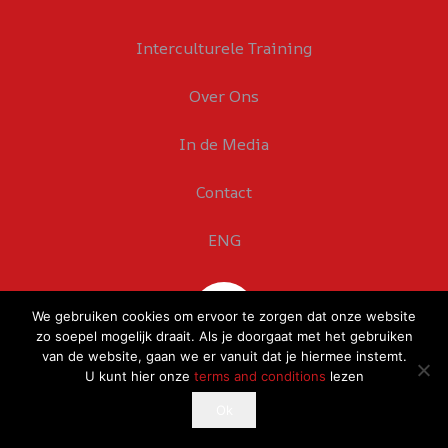
Interculturele Training
Over Ons
In de Media
Contact
ENG
We gebruiken cookies om ervoor te zorgen dat onze website
zo soepel mogelijk draait. Als je doorgaat met het gebruiken
van de website, gaan we er vanuit dat je hiermee instemt.
U kunt hier onze
terms and conditions
lezen
This website uses cookies to improve your experience.
Ok
Ok
If you continue to use this site, you agree with it.