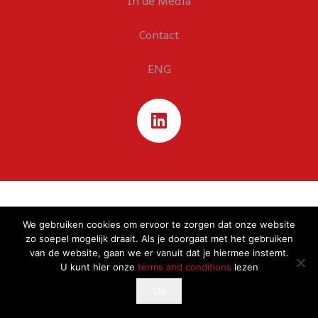
In de Media
Contact
ENG
We gebruiken cookies om ervoor te zorgen dat onze website
zo soepel mogelijk draait. Als je doorgaat met het gebruiken
van de website, gaan we er vanuit dat je hiermee instemt.
U kunt hier onze
terms and conditions
lezen
This website uses cookies to improve your experience.
Ok
Ok
If you continue to use this site, you agree with it.