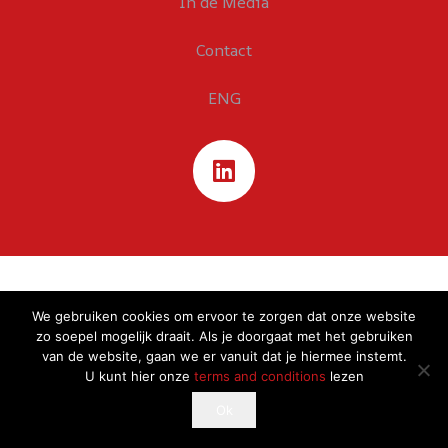
In de Media
Contact
ENG
We gebruiken cookies om ervoor te zorgen dat onze website
zo soepel mogelijk draait. Als je doorgaat met het gebruiken
van de website, gaan we er vanuit dat je hiermee instemt.
U kunt hier onze
terms and conditions
lezen
This website uses cookies to improve your experience.
Ok
Ok
If you continue to use this site, you agree with it.